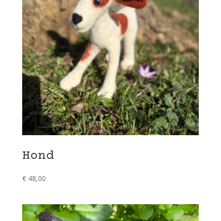
Hond
€
48,00