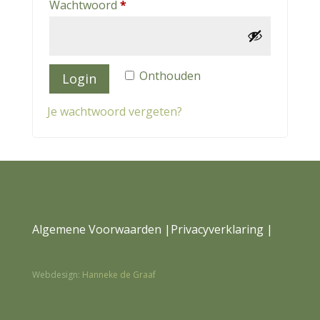
Vereist
Wachtwoord
*
Onthouden
Login
Je wachtwoord vergeten?
Algemene Voorwaarden
|
Privacyverklaring |
Webdesign:
Hanneke de Graaf